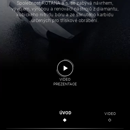
Společnost ROTANA a.s. se zabývá návrhem,
vývojem, výrobou a renovací nástrojů z diamantu,
kubického nitridu bóru a ze slinutého karbidu
určených pro třískové obrábění.
VIDEO
PREZENTACE
ÚVOD
VIDEO